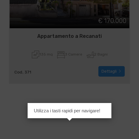
€ 170.000
Appartamento a Recanati
135 mq
3 Camere
2 Bagni
Dettagli
Cod. 371
Utilizza i tasti rapidi per navigare!