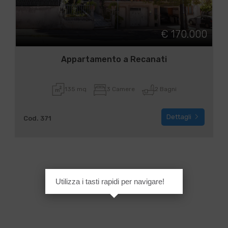
€ 170.000
Appartamento a Recanati
135 mq
3 Camere
2 Bagni
Dettagli
Cod. 371
Utilizza i tasti rapidi per navigare!